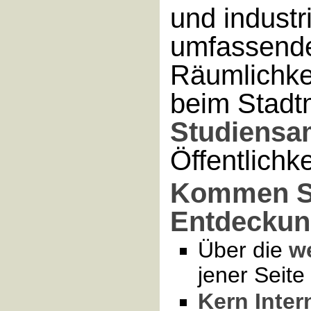
und industri
umfassende
Räumlichkei
beim Stadt
Studiensa
Öffentlichk
Kommen Si
Entdeckun
Über die
w
jener Seite 
Kern Inter