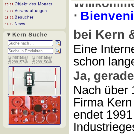
Willkomm
Objekt des Monats
25.07.
Veranstaltungen
⋅
Bienven
12.07.
Besucher
19.05.
News
14.05.
bei Kern 
▾ Kern Suche
Eine Interne
schon lange
@288159@ . @288158@ .
@288157@ . @288156@ .
Ja, gerad
Nach über 1
Firma Kern
endet 1991 
Industriege