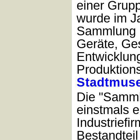
einer Grupp
wurde im Ja
Sammlung h
Geräte, Ge
Entwicklun
Produktion
Stadtmus
Die "Samml
einstmals e
Industriefir
Bestandteil