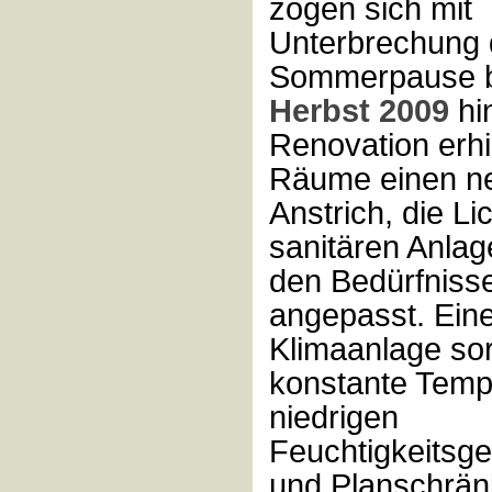
zogen sich mit
Unterbrechung 
Sommerpause bi
Herbst 2009
hi
Renovation erhi
Räume einen n
Anstrich, die Li
sanitären Anla
den Bedürfniss
angepasst. Ein
Klimaanlage sor
konstante Temp
niedrigen
Feuchtigkeitsge
und Planschrä