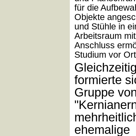
für die Aufbewa
Objekte angesch
und Stühle in e
Arbeitsraum mi
Anschluss ermö
Studium vor Ort
Gleichzeiti
formierte s
Gruppe vo
"Kernianern
mehrheitlic
ehemalige