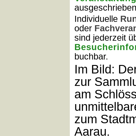
ausgeschrieben
Individuelle
Ru
oder
Fachvera
sind jederzeit ü
Besucherinfo
buchbar.
Im Bild: De
zur Samml
am Schlössl
unmittelba
zum Stadt
Aarau.