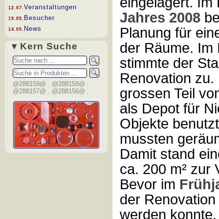
eingelagert.
Im 
Veranstaltungen
12.07.
Jahres 2008
be
Besucher
19.05.
News
Planung für ein
14.05.
der Räume. Im
▾ Kern Suche
stimmte der Sta
Renovation zu.
@288159@ . @288158@ .
grossen Teil 
@288157@ . @288156@ .
als Depot für N
Objekte benut
mussten geräu
Damit stand ei
ca. 200 m² zur 
Bevor im
Frühj
der Renovation
werden konnte,