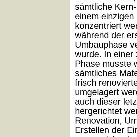
sämtliche Kern-
einem einzige
konzentriert we
während der er
Umbauphase ver
wurde. In einer
Phase musste 
sämtliches Mater
frisch renovier
umgelagert wer
auch dieser le
hergerichtet we
Renovation, U
Erstellen der E