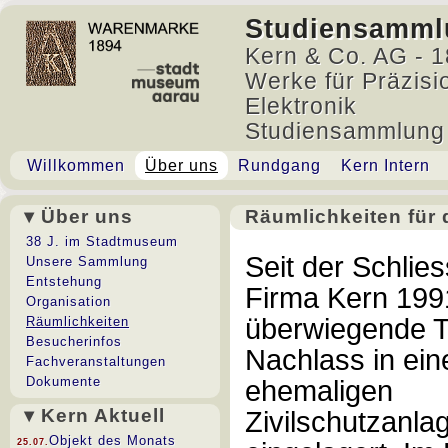
Studiensamml
Kern & Co. AG - 1
Werke für Präzisi
Elektronik
Studiensammlung
Willkommen
Über uns
Rundgang
Kern Intern
▾ Über uns
Räumlichkeiten für
Räumlichkeiten für d
38 J. im Stadtmuseum
Seit der Schlie
Unsere Sammlung
Entstehung
Firma Kern 199
Organisation
überwiegende T
Räumlichkeiten
Besucherinfos
Nachlass in ein
Fachveranstaltungen
Dokumente
ehemaligen
▾ Kern Aktuell
Zivilschutzanla
Objekt des Monats
25.07.