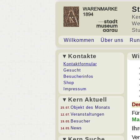
S
Ke
We
St
Willkommen
Über uns
Run
▾ Kontakte
Wi
Wi
Kontaktformular
Gesucht
Besucherinfos
Shop
Impressum
▾ Kern Aktuell
Der
Objekt des Monats
25.07.
Fü
Veranstaltungen
12.07.
Ma
Besucher
19.05.
Ih
News
14.05.
Ver
▾ Kern Suche