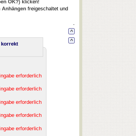
ben OK?
) klicken!
n
Anhängen
freigeschaltet und
.
^
^
korrekt
ingabe erforderlich
ingabe erforderlich
ingabe erforderlich
ingabe erforderlich
ingabe erforderlich