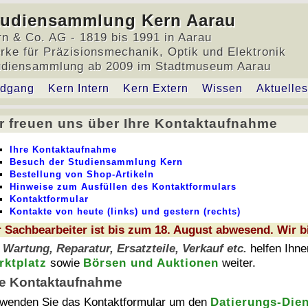
tudiensammlung Kern Aarau
rn & Co. AG - 1819 bis 1991 in Aarau
rke für Präzisionsmechanik, Optik und Elektronik
udiensammlung ab 2009 im Stadtmuseum Aarau
dgang
Kern Intern
Kern Extern
Wissen
Aktuelles
r freuen uns über Ihre Kontaktaufnahme
r freuen uns über Ihre Kontaktaufnahme
Ihre Kontaktaufnahme
Besuch der Studiensammlung Kern
Bestellung von Shop-Artikeln
Hinweise zum Ausfüllen des Kontaktformulars
Kontaktformular
Kontakte von heute (links) und gestern (rechts)
 Sachbearbeiter ist bis zum 18. August abwesend. Wir b
r
Wartung, Reparatur, Ersatzteile, Verkauf etc.
helfen Ihnen
rktplatz
sowie
Börsen und Auktionen
weiter.
re Kontaktaufnahme
wenden Sie das Kontaktformular um den
Datierungs-Die