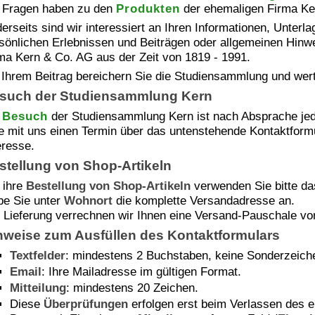
 Fragen haben zu den
Produkten
der ehemaligen Firma Ke
erseits sind wir interessiert an Ihren Informationen, Unterla
sönlichen Erlebnissen und Beiträgen oder allgemeinen Hin
ma Kern & Co. AG aus der Zeit von 1819 - 1991.
 Ihrem Beitrag bereichern Sie die Studiensammlung und wert
such der Studiensammlung Kern
n
Besuch
der Studiensammlung Kern ist nach Absprache jede
te mit uns einen Termin über das untenstehende Kontaktformu
eresse.
stellung von Shop-Artikeln
 ihre
Bestellung von Shop-Artikeln
verwenden Sie bitte d
e Sie unter
Wohnort
die komplette Versandadresse an.
 Lieferung verrechnen wir Ihnen eine Versand-Pauschale v
nweise zum Ausfüllen des Kontaktformulars
Textfelder
: mindestens 2 Buchstaben, keine Sonderzeic
Email
: Ihre Mailadresse im gültigen Format.
Mitteilung
: mindestens 20 Zeichen.
Diese
Überprüfungen
erfolgen erst beim Verlassen des 