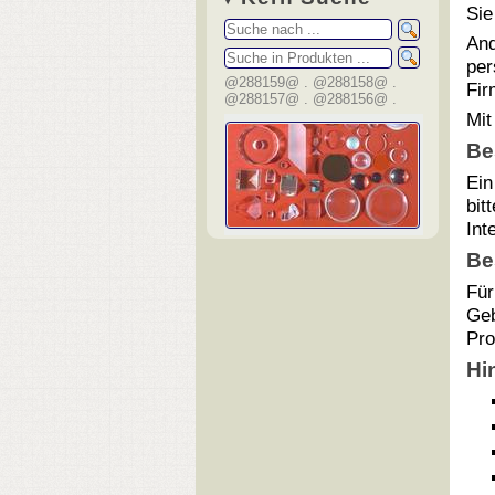
Sie
And
per
@288159@ . @288158@ .
Fir
@288157@ . @288156@ .
Mit
Be
Ei
bit
Int
Be
Für
Geb
Pro
Hi