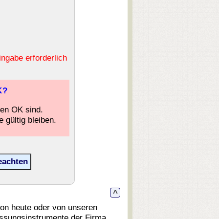
ingabe erforderlich
K?
ben OK sind.
 gültig bleiben.
^
von heute oder von unseren
essungsinstrumente der Firma