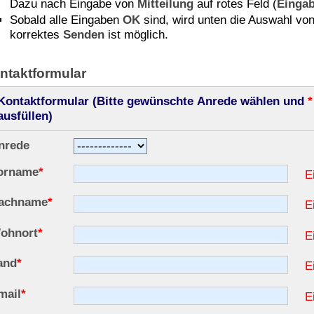
Dazu nach Eingabe von
Mitteilung
auf rotes Feld (
Einga
Sobald alle Eingaben
OK
sind, wird unten die Auswahl vo
korrektes
Senden
ist möglich.
ntaktformular
Kontaktformular (Bitte gewünschte Anrede wählen und
*
ausfüllen)
nrede
orname
*
E
achname
*
E
ohnort
*
E
and
*
E
mail
*
E