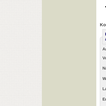
Ko
A
V
N
W
L
E