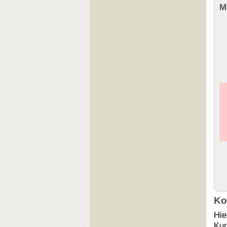
M
A
A
A
Ko
Hie
Kun