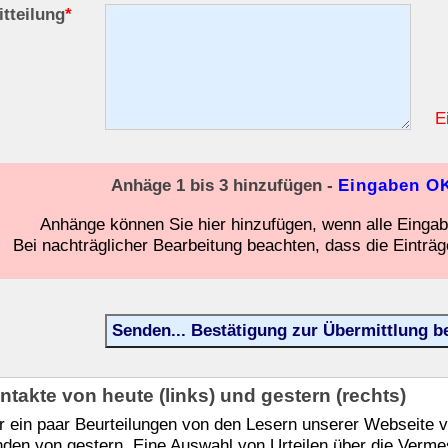
itteilung
*
E
nhang 1
Anhäge 1 bis 3 hinzufügen -
Eingaben O
nhang 2
Anhänge können Sie hier hinzufügen, wenn alle Einga
Bei nachträglicher Bearbeitung beachten, dass die Einträge
nhang 3
ntakte von heute (links) und gestern (rechts)
r ein paar Beurteilungen von den Lesern unserer Webseite 
den von gestern. Eine Auswahl von Urteilen über die Verm