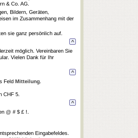
rn & Co. AG.
gen, Bildern, Geräten,
weisen im Zusammenhang mit der
en sie ganz persönlich auf.
^
rzeit möglich. Vereinbaren Sie
lar. Vielen Dank für Ihr
^
as Feld
Mitteilung
.
on CHF 5.
^
hen
@ # $ £ !
.
entsprechenden Eingabefeldes.