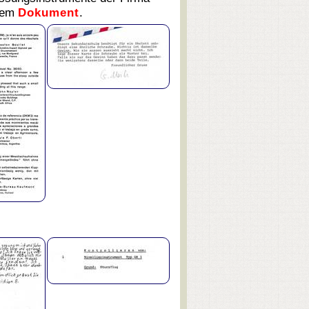
esem
Dokument
.