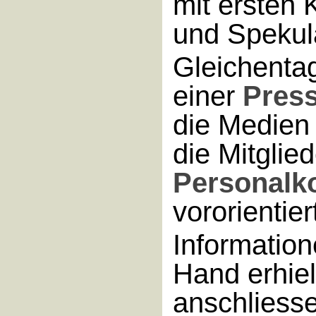
mit ersten
und Spekul
Gleichenta
einer
Pres
die Medien 
die Mitglied
Personalk
vororientier
Information
Hand erhiel
anschliesse