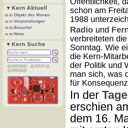
Öffentlichkeit, 
▾ Kern Aktuell
schon am Freit
Objekt des Monats
25.07.
1988 unterzeic
Veranstaltungen
12.07.
Radio
und
Fer
Besucher
19.05.
News
14.05.
verbreiteten di
▾ Kern Suche
Sonntag. Wie ei
die Kern-Mitarb
der Politik und 
@288158@ . @288157@ .
@288156@ .
man sich, was 
für Konsequenz
In der
Tage
erschien a
dem 16. Ma