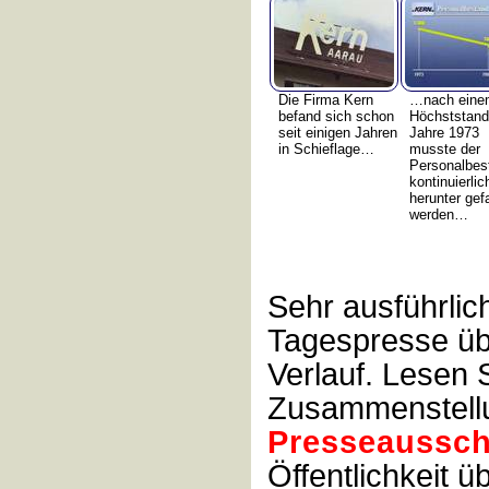
Die Firma Kern
…nach eine
befand sich schon
Höchststand
seit einigen Jahren
Jahre 1973
in Schieflage…
musste der
Personalbes
kontinuierlic
herunter gef
werden…
Sehr ausführlich
Tagespresse üb
Verlauf. Lesen S
Zusammenstell
Presseaussch
Öffentlichkeit ü