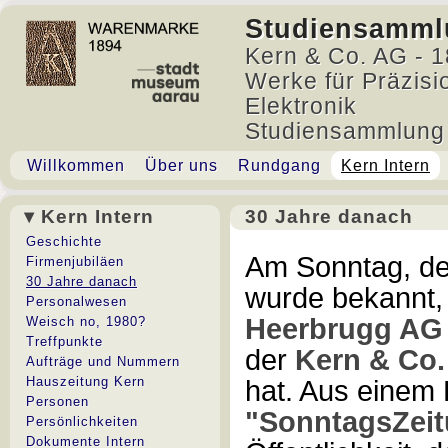
Studiensamml
Kern & Co. AG - 1
Werke für Präzisi
Elektronik
Studiensammlung
Willkommen
Über uns
Rundgang
Kern Intern
▾ Kern Intern
30 Jahre danach
30 Jahre danach
Geschichte
Am Sonntag, de
Firmenjubiläen
30 Jahre danach
wurde bekannt,
Personalwesen
Heerbrugg A
Weisch no, 1980?
Treffpunkte
der
Kern & Co
Aufträge und Nummern
Hauszeitung Kern
hat. Aus einem 
Personen
"SonntagsZei
Persönlichkeiten
Dokumente Intern