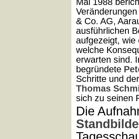
Mai 1988 berich
Veränderungen 
& Co. AG, Aarau
ausführlichen B
aufgezeigt, wi
welche Konseq
erwarten sind. I
begründete
Pet
Schritte und de
Thomas Schmi
sich zu seinen 
Die Aufnah
Standbilde
Tagesschau