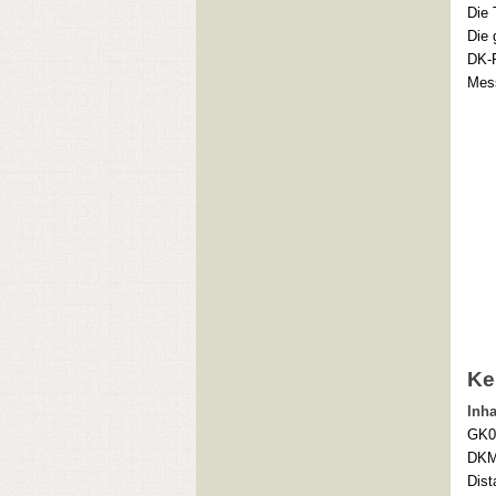
Die 
Die 
DK-R
Mess
Ke
Inha
GK0 
DKM1
Dis