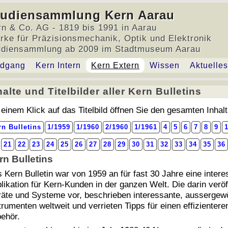
tudiensammlung Kern Aarau
rn & Co. AG - 1819 bis 1991 in Aarau
rke für Präzisionsmechanik, Optik und Elektronik
udiensammlung ab 2009 im Stadtmuseum Aarau
dgang
Kern Intern
Kern Extern
Wissen
Aktuelles
halte und Titelbilder aller Kern Bulletins
alte und Titelbilder aller Kern Bulletins
 einem Klick auf das Titelbild öffnen Sie den gesamten Inhalt
rn Bulletins
1/1959
1/1960
2/1960
1/1961
4
5
6
7
8
9
21
22
23
24
25
26
27
28
29
30
31
32
33
34
35
36
rn Bulletins
 Kern Bulletin war von 1959 an für fast 30 Jahre eine inter
likation für Kern-Kunden in der ganzen Welt. Die darin veröff
äte und Systeme vor, beschrieben interessante, ausserge
trumenten weltweit und verrieten Tipps für einen effiziente
ehör.