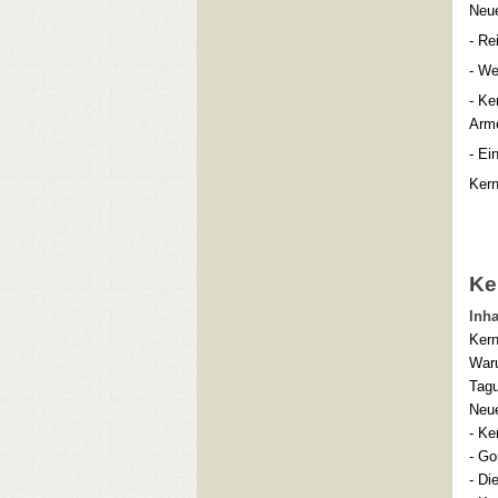
Neue
- Re
- We
- Ke
Arm
- Ei
Kern
Ke
Inha
Kern
War
Tagu
Neue
- Ke
- Go
- Di