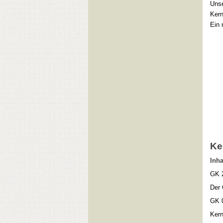
Unse
Kern
Ein 
Ke
Inha
GK 2
Der 
GK 0
Kern