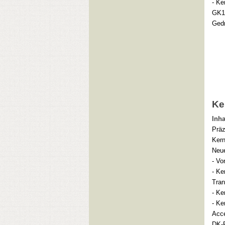
- Ke
GK1-
Gedr
Ke
Inha
Prä
Kern
Neue
- Vo
- Ke
Tran
- Ke
- Ke
Acce
DK-