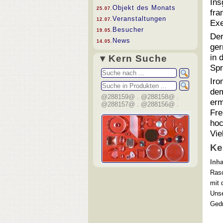
Ins
Objekt des Monats
25.07.
fra
Veranstaltungen
12.07.
Exe
Besucher
19.05.
Der
News
14.05.
ger
in 
▾ Kern Suche
Spr
Iro
dem
@288159@ . @288158@ .
erm
@288157@ . @288156@ .
Fre
hoc
Vie
Ke
Inha
Rasc
mit
Unse
Gedr