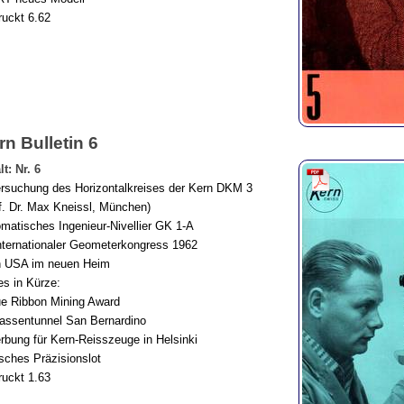
uckt 6.62
rn Bulletin 6
lt: Nr. 6
rsuchung des Horizontalkreises der Kern DKM 3
f. Dr. Max Kneissl, München)
matisches Ingenieur-Nivellier GK 1-A
nternationaler Geometerkongress 1962
n USA im neuen Heim
s in Kürze:
ue Ribbon Mining Award
rassentunnel San Bernardino
rbung für Kern-Reisszeuge in Helsinki
sches Präzisionslot
uckt 1.63