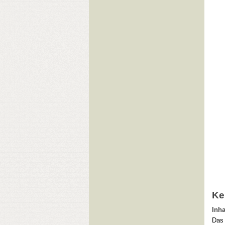
Ke
Inha
Das 