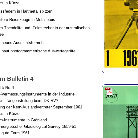
s in Kürze:
issfedern in Hartmetallspitzen
itere Reisszeuge in Metalletuis
rn-Theodolite und -Feldstecher in der australischen
ee
n neues Aussichtsfernrohr
 baut photogrammetrische Auswertegeräte
rn Bulletin 4
lt: Nr. 4
-Vermessungsinstrumente in der Industrie
um Tangensteilung beim DK-RV?
ng der Kern-Auslandvertreter September 1961
s in Kürze:
rn-Instrumente in Grönland
rnergletscher Glaciological Survey 1959-61
e gute Form 1961