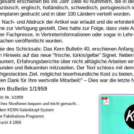
gesamt erschienen bis ins Jahr 1988 40 Nummern, die in d
nzösisch, englisch, holländisch, schwedisch, portugiesisch i
mplaren gedruckt und in über 100 Ländern verteilt wurden.
 Nach- und Abdruck der Artikel war erlaubt und die erforde
ne zur Verfügung gestellt. Dies hatte zur Folge, dass viele 
der Fachpresse, in Vertreterinformationen oder sogar in Leh
achen veröffentlicht wurden.
nie des Schicksals: Das Kern Bulletin 40, erschienen Anfang 
 Hinweis auf das neue "frische, türkis/gelbe" Signet. Nebe
untert, Erfahrungsberichte über nicht alltägliche Arbeiten 
unden und Bekannten mitzuteilen. Der Text schloss mit dem
hgestecktes Ziel, möglichst leserfreundliche Kost zu bieten,
len Dank für Ihre wertvolle Mitarbeit!" – Dies war die letzt
rn Bulletin 1/1959
lt: Nr. 1/1959
hes Nivellieren bequem und leicht gemacht...
 dem KERN Gelenkkopf-System
r Fabrikations-Programm
uckt 4.1959