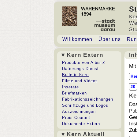
S
Ke
We
St
Willkommen
Über uns
Run
▾ Kern Extern
In
Inh
Produkte von A bis Z
Mit
Datierungs-Dienst
Bulletin Kern
Ke
Filme und Videos
20
Inserate
Briefmarken
Ke
Fabrikationszeichnungen
Das
Schriftzüge und Logos
Pub
Auszeichnungen
Ger
Preis-Courant
Ins
Dokumente Extern
Zub
▾ Kern Aktuell