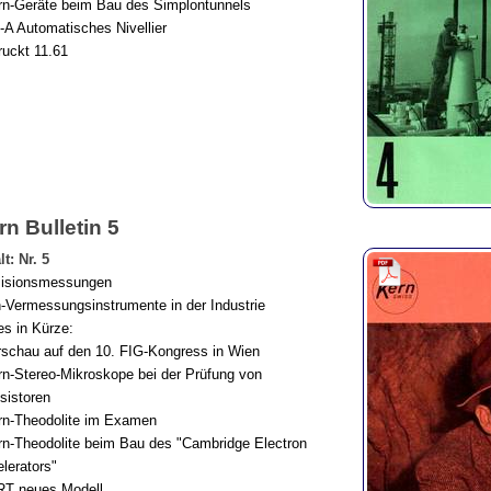
rn-Geräte beim Bau des Simplontunnels
A Automatisches Nivellier
uckt 11.61
rn Bulletin 5
lt: Nr. 5
zisionsmessungen
-Vermessungsinstrumente in der Industrie
s in Kürze:
rschau auf den 10. FIG-Kongress in Wien
rn-Stereo-Mikroskope bei der Prüfung von
sistoren
rn-Theodolite im Examen
rn-Theodolite beim Bau des "Cambridge Electron
lerators"
RT neues Modell