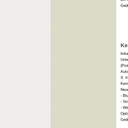
Gedr
Ke
Inha
Unte
(Pro
Auto
X. I
Ker
Neue
- Bl
- St
- We
Opti
Gedr