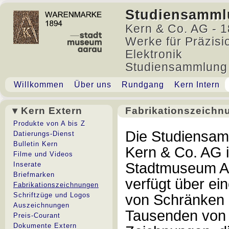
Studiensamml
Kern & Co. AG - 1
Werke für Präzisi
Elektronik
Studiensammlung
Willkommen
Über uns
Rundgang
Kern Intern
▾ Kern Extern
Fabrikationszeichn
Fabrikationszeichnu
Produkte von A bis Z
Die Studiensa
Datierungs-Dienst
Bulletin Kern
Kern & Co. AG 
Filme und Videos
Stadtmuseum A
Inserate
Briefmarken
verfügt über ein
Fabrikationszeichnungen
Schriftzüge und Logos
von Schränken 
Auszeichnungen
Tausenden von
Preis-Courant
Dokumente Extern