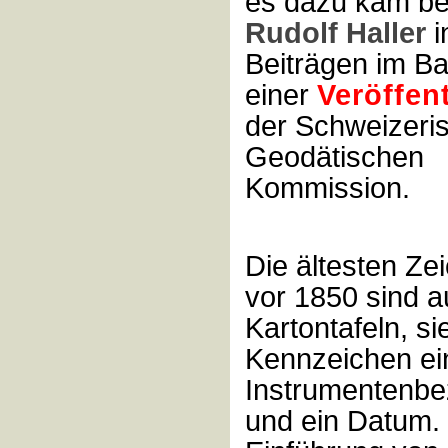
es dazu kam be
Rudolf Haller
i
Beiträgen im Ba
einer
Veröffen
der Schweizeri
Geodätischen
Kommission.
Die ältesten Z
vor 1850 sind a
Kartontafeln, si
Kennzeichen ei
Instrumentenbe
und ein Datum. 