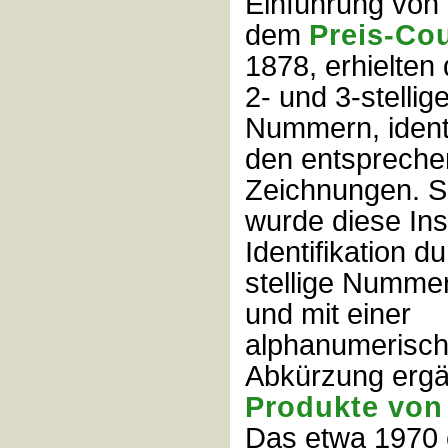
Einführung von
dem
Preis-Co
1878, erhielten
2- und 3-stellig
Nummern, ident
den entsprech
Zeichnungen. S
wurde diese In
Identifikation d
stellige Numme
und mit einer
alphanumerisc
Abkürzung ergä
Produkte von 
Das etwa 1970 