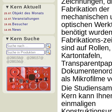
Zeichnungen, di
▾ Kern Aktuell
Fabrikation der
Objekt des Monats
25.07.
mechanischen 
Veranstaltungen
12.07.
optischen Werkt
Besucher
19.05.
News
benötigt wurden
14.05.
▾ Kern Suche
Fabrikations-z
sind auf Rollen,
Kartontafeln,
@288158@ . @288157@ .
Transparentpapi
@288156@ .
Dokumentenord
als Mikrofilme 
Die Studiensa
Kern kann Ihne
einmaligen
Konstruktionsu