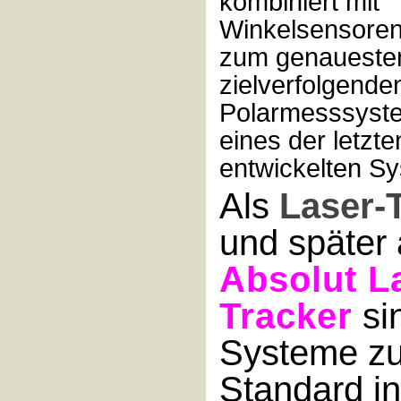
kombiniert mit
Winkelsensore
zum genaueste
zielverfolgende
Polarmesssyste
eines der letzte
entwickelten S
Als
Laser-
und später 
Absolut L
Tracker
si
Systeme z
Standard in