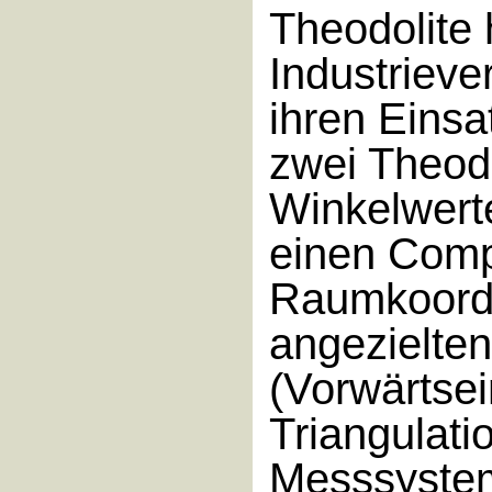
Theodolite h
Industrieve
ihren Einsa
zwei Theod
Winkelwerte
einen Comp
Raumkoor­d
angezielte
(Vorwärtsei
Triangulati
Messsyste