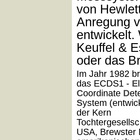
von Hewlet
Anregung vo
entwickelt.
Keuffel & 
oder das B
Im Jahr 1982 b
das ECDS1 -
E
C
oordinate
D
et
S
ystem (entwic
der Kern
Tochtergesellsc
USA, Brewster 