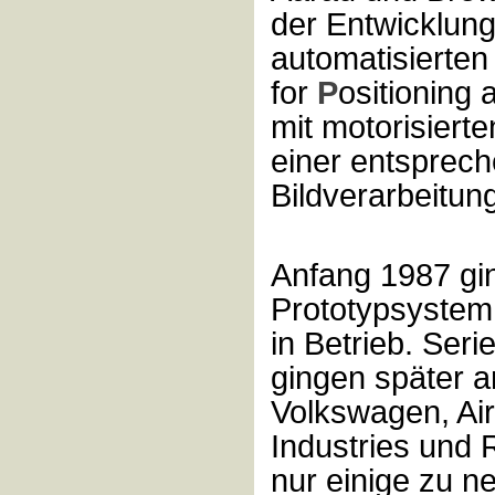
der Entwicklung
automatisierte
for
P
ositioning
mit motorisier
einer entspreche
Bildverarbeitu
Anfang 1987 gi
Prototypsystem 
in Betrieb. Ser
gingen später a
Volkswagen, Ai
Industries und 
nur einige zu n