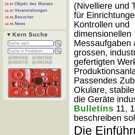
(Nivelliere und 
Objekt des Monats
25.07.
Veranstaltungen
12.07.
für Einrichtunge
Besucher
19.05.
Kontrollen und
News
14.05.
dimensionellen
▾ Kern Suche
Messaufgaben 
grossen, industr
@288159@ . @288158@ .
gefertigten Wer
@288157@ . @288156@ .
Produktionsanl
Passendes Zube
Okulare, stabil
die Geräte indus
Bulletins
11, 1
beschreiben so
Die Einführ