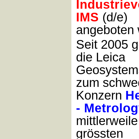
Industrie
IMS
(d/e)
angeboten 
Seit 2005 g
die Leica
Geosystem
zum schwe
Konzern
H
- Metrolo
mittlerweile
grössten