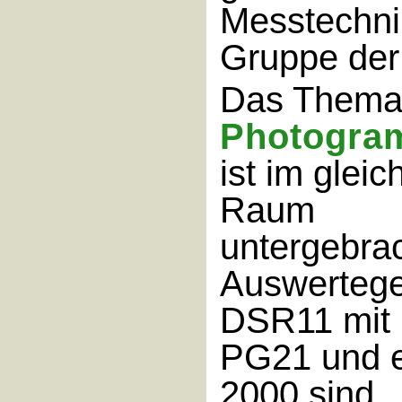
Messtechni
Gruppe der
Das Them
Photogra
ist im gleic
Raum
untergebrac
Auswertege
DSR11 mit
PG21 und 
2000 sind