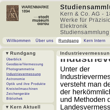
Studiensamml
Kern & Co. AG - 1
Werke für Präzisi
Elektronik
Studiensammlung
Willkommen
Über uns
Rundgang
Kern Intern
▾ Rundgang
Industrievermessu
Industrie
Überblick
Geodäsie/Vermessung
Unter der
Photogrammetrie
Industrievermessung
Industrieverme
Astronomie
versteht man d
Optik und ihre Produkte
Kreisteilmaschinen
der herkömmli­
Zeichengeräte
und Methoden 
Bibliothek
Landesvermes
▾ Kern Aktuell