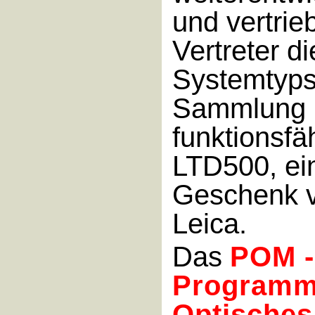
und vertrie
Vertreter d
Systemtyps
Sammlung i
funktionsfä
LTD500, ei
Geschenk 
Leica.
Das
POM -
Programm
Optisches