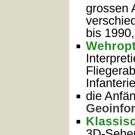
grossen 
verschie
bis 1990,
Wehropt
Interpret
Fliegerab
Infanteri
die Anfä
Geoinfo
Klassis
3D-Sehen