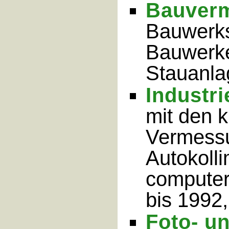
Bauver
Bauwerk
Bauwerke
Stauanla
Industr
mit den 
Vermessu
Autokolli
computer
bis 1992,
Foto- u