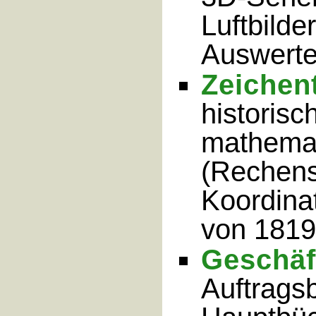
Luftbilder
Auswerte
Zeichen
historis
mathemat
(Rechens
Koordina
von 1819
Geschä
Auftrags