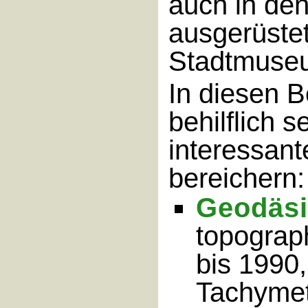
auch in de
ausgerüste
Stadtmuseu
In diesen B
behilflich 
interessan
bereichern:
Geodäsi
topograp
bis 1990,
Tachymet