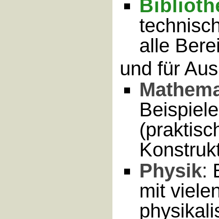
Biblioth
technisc
alle Bere
und für Aus
Mathema
Beispiel
(praktisc
Konstrukt
Physik
:
mit viele
physikali