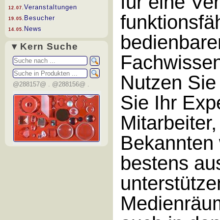
für eine Ve
Veranstaltungen
12.07.
funktionsfä
Besucher
19.05.
News
14.05.
bedienbare
▾ Kern Suche
Fachwissen
Nutzen Sie
@288157@ . @288156@ .
Sie Ihr Exp
Mitarbeite
Bekannten 
bestens au
unterstütze
Medienräum