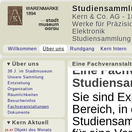
Studiensamml
Kern & Co. AG - 1
Werke für Präzisi
Elektronik
Studiensammlung
Willkommen
Über uns
Rundgang
Kern Intern
▾ Über uns
Eine Fachveranstal
Eine Fachv
38 J. im Stadtmuseum
Unsere Sammlung
Studiens
Entstehung
Organisation
Sie sind Ex
Räumlichkeiten
Besucherinfos
Bereich, in
Fachveranstaltungen
Dokumente
Studiensam
▾ Kern Aktuell
Objekt des Monats
25.07.