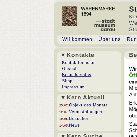
S
Ke
We
St
Willkommen
Über uns
Run
▾ Kontakte
Be
Be
Kontaktformular
Wir
Gesucht
Besucherinfos
Öf
Shop
ei
Impressum
Mit
Ant
▾ Kern Aktuell
Erk
Objekt des Monats
25.07.
Mög
Veranstaltungen
12.07.
üb
Besucher
19.05.
Sta
News
14.05.
Sch
▾ Kern Suche
062