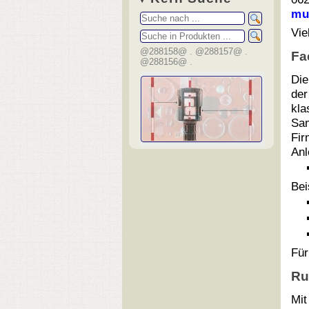
mu
Vie
@288158@ . @288157@ .
Fa
@288156@ .
Die
der
kla
Sam
Fir
Anl
Bei
Für
Ru
Mit