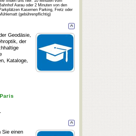
Sie finden uns hier: 10 Minuten vom
Bahnhof Aarau oder 2 Minuten von den
Parkplätzen Kasernen Parking, Fretz oder
Mühlematt (gebührenpflichtig)
^
der Geodäsie,
hroptik, der
hhaltige
e
n, Kataloge,
Paris
.
^
 Sie einen