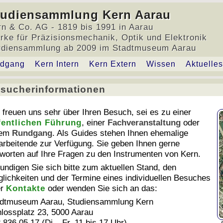
tudiensammlung Kern Aarau
rn & Co. AG - 1819 bis 1991 in Aarau
rke für Präzisionsmechanik, Optik und Elektronik
udiensammlung ab 2009 im Stadtmuseum Aarau
dgang
Kern Intern
Kern Extern
Wissen
Aktuelles
sucherinformationen
sucherinformationen
 freuen uns sehr über Ihren Besuch, sei es zu einer
fentlichen Führung
, einer
Fachveranstaltung
oder
nem
Rundgang
. Als Guides stehen Ihnen ehemalige
arbeitende zur Verfügung.
Sie geben Ihnen gerne
worten auf Ihre Fragen zu den Instrumenten von Kern.
undigen Sie sich bitte zum aktuellen Stand, den
lichkeiten und der Termine eines individuellen Besuches
er
Kontakte
oder wenden Sie sich an das:
dtmuseum Aarau, Studiensammlung Kern
lossplatz 23, 5000 Aarau
 836 05 17 (Di – Fr, 11 bis 17 Uhr)