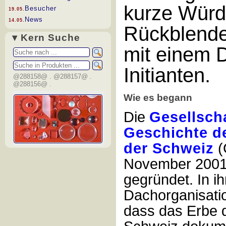
kurze Würd
Besucher
19.05.
News
14.05.
Rückblende
▾ Kern Suche
mit einem 
Initianten.
@288158@ . @288157@ .
@288156@ .
Wie es begann
Die
Gesellscha
Geschichte d
der Schweiz
(
November 2001 
gegründet. In ih
Dachorganisatio
dass das Erbe 