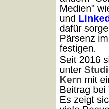
Medien" w
und
Linke
dafür sorg
Pärsenz im 
festigen.
Seit 2016 s
unter
Stud
Kern
mit e
Beitrag bei
Es zeigt si