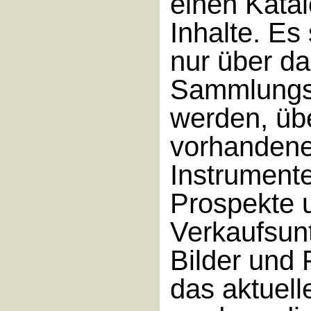
einen Katal
Inhalte. Es 
nur über d
Sammlungsg
werden, übe
vorhanden
Instrument
Prospekte 
Verkaufsun
Bilder und 
das aktuel