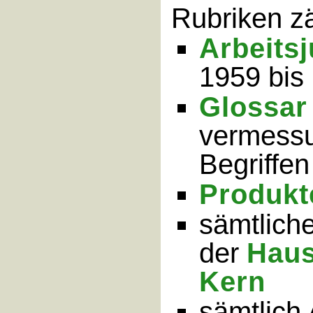
Rubriken z
Arbeitsj
1959 bis
Glossar
vermessu
Begriffen
Produk
sämtlich
der
Haus
Kern
sämtlich