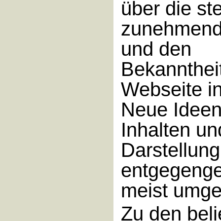
über die st
zunehmende
und den
Bekannthei
Webseite in
Neue Ideen
Inhalten un
Darstellun
entgegeng
meist umge
Zu den beli