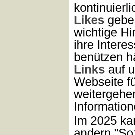
kontinuierli
Likes
geben
wichtige H
ihre Intere
benützen hä
Links
auf u
Webseite f
weitergehe
Information
Im 2025 ka
andern "So