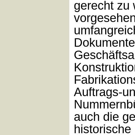
gerecht zu
vorgesehen
umfangreic
Dokumenten
Geschäftsa
Konstruktio
Fabrikatio
Auftrags-u
Nummernbü
auch die g
historische