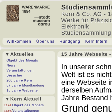
Studiensamml
Kern & Co. AG - 1
Werke für Präzisi
Elektronik
Studiensammlung
Willkommen
Über uns
Rundgang
Kern Intern
▾ Aktuelles
15 Jahre Webseite -
15 Jahre Webseite - P
Objekt des Monats
In unserer schne
News
Veranstaltungen
Welt ist es nicht
Besucher
eine Webseite i
200 Jahre Kern
57 Jahre Mondlandung
derselben Aufm
15 Jahre Webseite
Jahre Bestand h
▾ Kern Aktuell
Grund genug
Objekt des Monats
25.07.
Veranstaltungen
12.07.