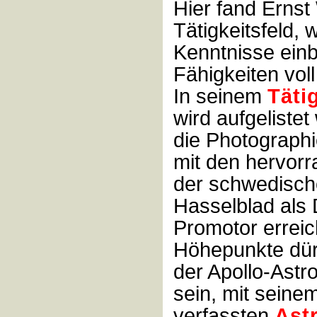
Hier fand Ernst 
Tätigkeitsfeld, 
Kenntnisse einb
Fähigkeiten voll
In seinem
Täti
wird aufgelistet
die Photograph
mit den hervor
der schwedisch
Hasselblad als 
Promotor erreich
Höhepunkte dürf
der Apollo-Ast
sein, mit seine
verfassten
Ast