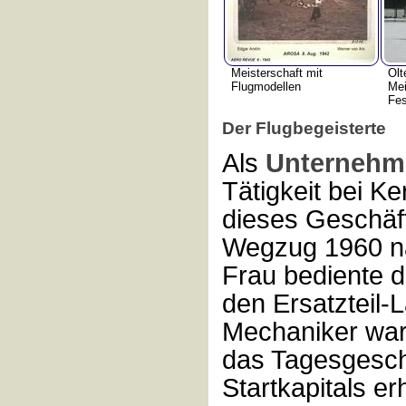
Meisterschaft mit
Olt
Flugmodellen
Mei
Fes
Der Flugbegeisterte
Als
Unternehm
Tätigkeit bei Ke
dieses Geschäf
Wegzug 1960 na
Frau bediente d
den Ersatzteil-
Mechaniker war 
das Tagesgeschä
Startkapitals er