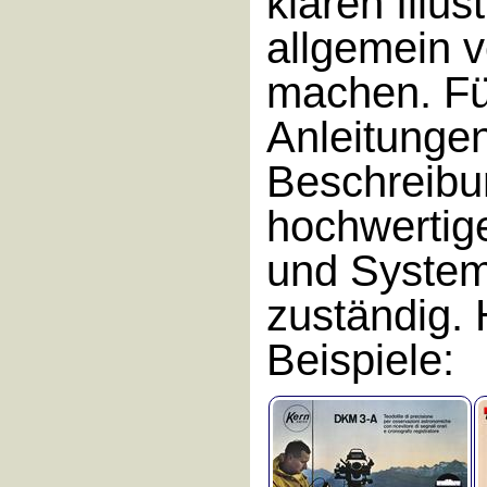
klaren Illus
allgemein v
machen. Fü
Anleitunge
Beschreibu
hochwertig
und System
zuständig. 
Beispiele: