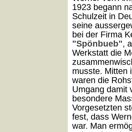
1923 begann na
Schulzeit in De
seine ausserge
bei der Firma K
"Spönbueb"
, 
Werkstatt die M
zusammenwisch
musste. Mitten 
waren die Rohst
Umgang damit v
besondere Mas
Vorgesetzten st
fest, dass Wern
war. Man ermögl