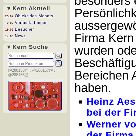
besonders 
▾ Kern Aktuell
Persönlichk
Objekt des Monats
25.07.
aussergewö
Veranstaltungen
12.07.
Besucher
19.05.
Firma Kern 
News
14.05.
▾ Kern Suche
wurden oder
Beschäftig
@288158@ . @288157@ .
Bereichen A
@288156@ .
haben.
Heinz Aes
bei der F
Werner vo
der Firma