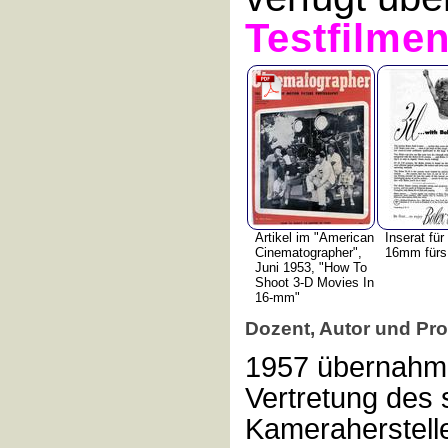
Testfilme
Artikel im "American
Inserat fü
Cinematographer",
16mm fürs
Juni 1953, "How To
Shoot 3-D Movies In
16-mm"
Dozent, Autor und Pr
1957 übernahm 
Vertretung des
Kameraherstell