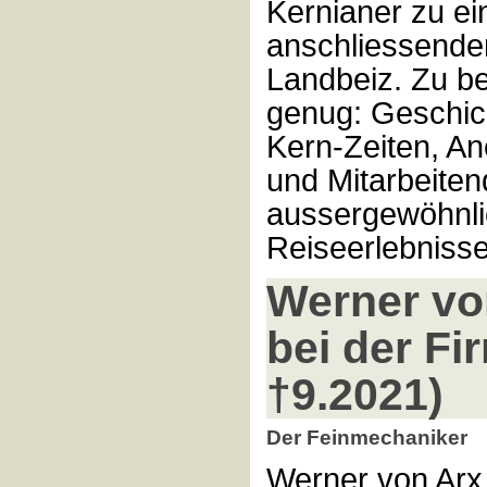
Kernianer zu e
anschliessendem
Landbeiz. Zu b
genug: Geschic
Kern-Zeiten, A
und Mitarbeite
aussergewöhnl
Reiseerlebnisse
Werner vo
bei der Fi
†9.2021)
Der Feinmechaniker
Werner von Arx