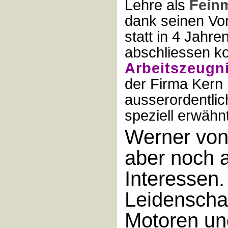
Lehre als
Fein
dank seinen Vo
statt in 4 Jahre
abschliessen ko
Arbeitszeugn
der Firma Kern
ausserordentlic
speziell erwähnt
Werner von
aber noch 
Interessen.
Leidenschaf
Motoren un