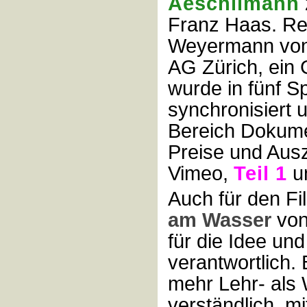
Aeschlimann
Franz Haas. Re
Weyermann von
AG Zürich, ein G
wurde in fünf S
synchronisiert u
Bereich Dokume
Preise und Aus
Vimeo,
Teil 1
u
Auch für den F
am Wasser
von
für die Idee un
verantwortlich.
mehr Lehr- als 
verständlich, mi