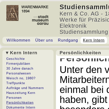
Studiensamml
Kern & Co. AG - 1
Werke für Präzisi
Elektronik
Studiensammlung
Willkommen
Über uns
Rundgang
Kern Intern
▾ Kern Intern
Persönlichkeiten
Persönlic
Geschichte
Firmenjubiläen
Unter den v
30 Jahre danach
Personalwesen
Mitarbeiter
Weisch no, 1980?
Treffpunkte
einmal bei 
Aufträge und Nummern
Hauszeitung Kern
haben, gibt
Personen
Persönlichkeiten
Dokumente Intern