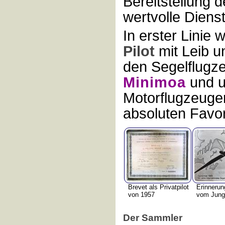
Bereitstellung 
wertvolle Dienst
In erster Linie
Pilot
mit Leib u
den Segelflugz
Minimoa
und u
Motorflugzeuge
absoluten Favor
Brevet als Privatpilot
Erinnerun
von 1957
vom Jung
Der Sammler