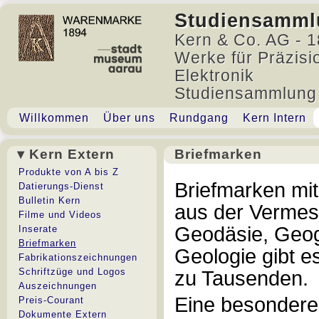
Studiensamml
Kern & Co. AG - 1
Werke für Präzisi
Elektronik
Studiensammlung
Willkommen
Über uns
Rundgang
Kern Intern
▾ Kern Extern
Briefmarken
Briefmarken
Produkte von A bis Z
Briefmarken mit
Datierungs-Dienst
Bulletin Kern
aus der Vermes
Filme und Videos
Geodäsie, Geog
Inserate
Briefmarken
Geologie gibt e
Fabrikationszeichnungen
Schriftzüge und Logos
zu Tausenden.
Auszeichnungen
Eine besondere
Preis-Courant
Dokumente Extern