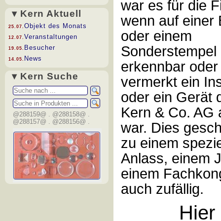
war es für die 
▾ Kern Aktuell
wenn auf einer 
Objekt des Monats
25.07.
oder einem
Veranstaltungen
12.07.
Sonderstempel 
Besucher
19.05.
News
14.05.
erkennbar oder
▾ Kern Suche
vermerkt ein In
oder ein Gerät 
Kern & Co. AG 
@288159@ . @288158@ .
@288157@ . @288156@ .
war. Dies gesc
zu einem spezie
Anlass, einem 
einem Fachkon
auch zufällig.
Hier