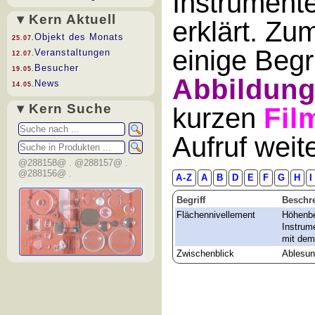
Instrument
▾ Kern Aktuell
erklärt. Zu
Objekt des Monats
25.07.
einige Begr
Veranstaltungen
12.07.
Besucher
19.05.
Abbildun
News
14.05.
▾ Kern Suche
kurzen
Fil
Aufruf wei
@288158@ . @288157@ .
@288156@ .
A-Z
A
B
D
E
F
G
H
I
Begriff
Beschr
Flächennivellement
Höhenbe
Instrum
mit dem
Zwischenblick
Ablesun