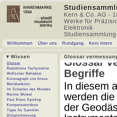
Studiensamml
Kern & Co. AG - 1
Werke für Präzisi
Elektronik
Studiensammlung
Willkommen
Über uns
Rundgang
Kern Intern
▾ Wissen
Glossar vermessung
Glossar v
Glossar
Reduktions-Tachymetrie
Begriffe
Wolfscher Refraktor
Koronagraph von Arosa
In diesem 
Meridiankreis
Im Schatten des Mondes
werden die
Rechte Winkel
Paul Klees Episkop
der Geodäs
Kompensatordose
Tipps für Sammler
Distanzmessung