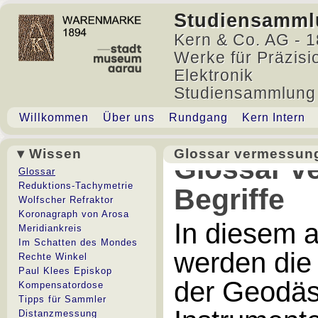
Studiensamml
Kern & Co. AG - 1
Werke für Präzisi
Elektronik
Studiensammlung
Willkommen
Über uns
Rundgang
Kern Intern
▾ Wissen
Glossar vermessung
Glossar v
Glossar
Reduktions-Tachymetrie
Begriffe
Wolfscher Refraktor
Koronagraph von Arosa
In diesem 
Meridiankreis
Im Schatten des Mondes
werden die
Rechte Winkel
Paul Klees Episkop
der Geodäs
Kompensatordose
Tipps für Sammler
Distanzmessung