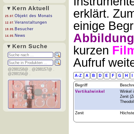
Instrument
▾ Kern Aktuell
erklärt. Zu
Objekt des Monats
25.07.
einige Begr
Veranstaltungen
12.07.
Besucher
19.05.
Abbildun
News
14.05.
▾ Kern Suche
kurzen
Fil
Aufruf wei
@288158@ . @288157@ .
@288156@ .
A-Z
A
B
D
E
F
G
H
I
Begriff
Beschr
Vertikalwinkel
Winkel i
Zenit (
Theodol
Zenit
Höchste