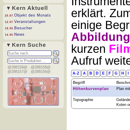
Instrument
▾ Kern Aktuell
erklärt. Zu
Objekt des Monats
25.07.
einige Begr
Veranstaltungen
12.07.
Besucher
19.05.
Abbildun
News
14.05.
▾ Kern Suche
kurzen
Fil
Aufruf wei
@288159@ . @288158@ .
@288157@ . @288156@ .
A-Z
A
B
D
E
F
G
H
I
Begriff
Beschr
Höhenkurvenplan
Plan mi
Topographie
Gelände
Koten o