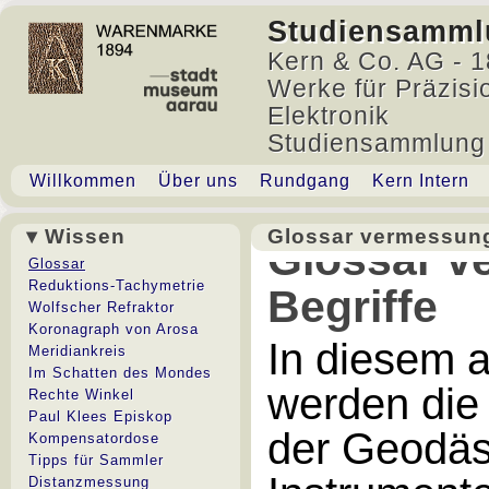
Studiensamml
Kern & Co. AG - 1
Werke für Präzisi
Elektronik
Studiensammlung
Willkommen
Über uns
Rundgang
Kern Intern
▾ Wissen
Glossar vermessung
Glossar v
Glossar
Reduktions-Tachymetrie
Begriffe
Wolfscher Refraktor
Koronagraph von Arosa
In diesem 
Meridiankreis
Im Schatten des Mondes
werden die
Rechte Winkel
Paul Klees Episkop
der Geodäs
Kompensatordose
Tipps für Sammler
Distanzmessung