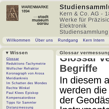
Studiensamml
Kern & Co. AG - 1
Werke für Präzisi
Elektronik
Studiensammlung
Willkommen
Über uns
Rundgang
Kern Intern
▾ Wissen
Glossar vermessung
Glossar v
Glossar
Reduktions-Tachymetrie
Begriffe
Wolfscher Refraktor
Koronagraph von Arosa
In diesem 
Meridiankreis
Im Schatten des Mondes
werden die
Rechte Winkel
Paul Klees Episkop
der Geodäs
Kompensatordose
Tipps für Sammler
Distanzmessung