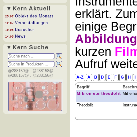
Instrument
▾ Kern Aktuell
erklärt. Zu
Objekt des Monats
25.07.
einige Begr
Veranstaltungen
12.07.
Besucher
19.05.
Abbildun
News
14.05.
▾ Kern Suche
kurzen
Fil
Aufruf wei
@288159@ . @288158@ .
@288157@ . @288156@ .
A-Z
A
B
D
E
F
G
H
I
Begriff
Beschr
Mikrometertheodolit
Mit erh
Theodolit
Instrum