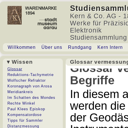
Studiensamml
Kern & Co. AG - 1
Werke für Präzisi
Elektronik
Studiensammlung
Willkommen
Über uns
Rundgang
Kern Intern
▾ Wissen
Glossar vermessung
Glossar v
Glossar
Reduktions-Tachymetrie
Begriffe
Wolfscher Refraktor
Koronagraph von Arosa
In diesem 
Meridiankreis
Im Schatten des Mondes
werden die
Rechte Winkel
Paul Klees Episkop
der Geodäs
Kompensatordose
Tipps für Sammler
Distanzmessung