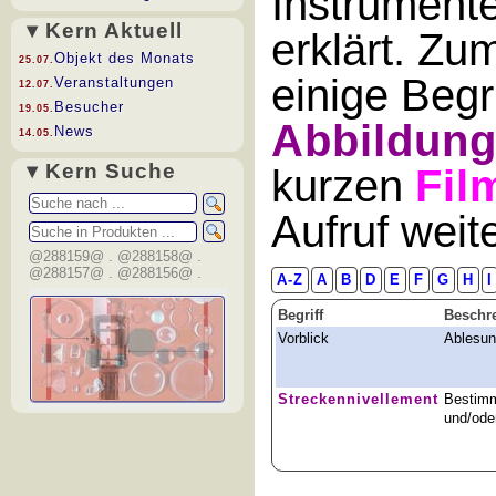
Instrument
▾ Kern Aktuell
erklärt. Zu
Objekt des Monats
25.07.
einige Begr
Veranstaltungen
12.07.
Besucher
19.05.
Abbildun
News
14.05.
▾ Kern Suche
kurzen
Fil
Aufruf wei
@288159@ . @288158@ .
@288157@ . @288156@ .
A-Z
A
B
D
E
F
G
H
I
Begriff
Beschr
Vorblick
Ablesun
Streckennivellement
Bestimm
und/ode