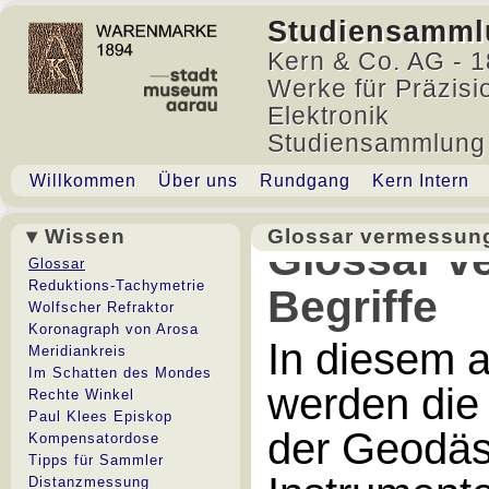
Studiensamml
Kern & Co. AG - 1
Werke für Präzisi
Elektronik
Studiensammlung
Willkommen
Über uns
Rundgang
Kern Intern
▾ Wissen
Glossar vermessung
Glossar v
Glossar
Reduktions-Tachymetrie
Begriffe
Wolfscher Refraktor
Koronagraph von Arosa
In diesem 
Meridiankreis
Im Schatten des Mondes
werden die
Rechte Winkel
Paul Klees Episkop
der Geodäs
Kompensatordose
Tipps für Sammler
Distanzmessung