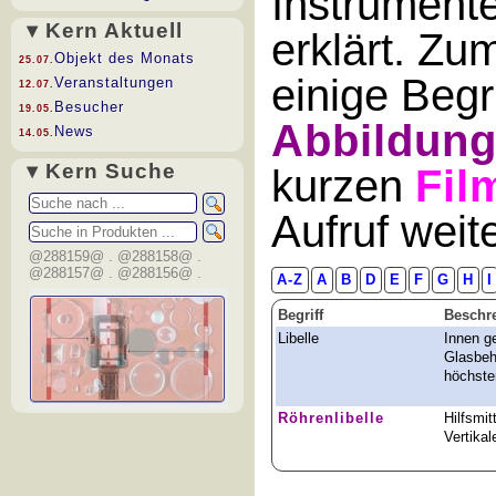
Instrument
▾ Kern Aktuell
erklärt. Zu
Objekt des Monats
25.07.
einige Begr
Veranstaltungen
12.07.
Besucher
19.05.
Abbildun
News
14.05.
▾ Kern Suche
kurzen
Fil
Aufruf wei
@288159@ . @288158@ .
@288157@ . @288156@ .
A-Z
A
B
D
E
F
G
H
I
Begriff
Beschr
Libelle
Innen ge
Glasbehä
höchste
Röhrenlibelle
Hilfsmit
Vertika