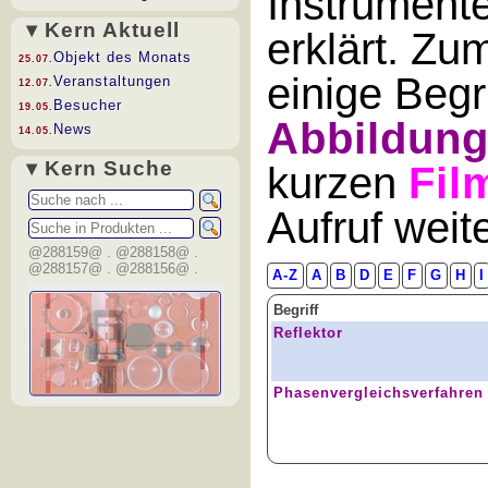
Instrument
▾ Kern Aktuell
erklärt. Zu
Objekt des Monats
25.07.
einige Begr
Veranstaltungen
12.07.
Besucher
19.05.
Abbildun
News
14.05.
▾ Kern Suche
kurzen
Fil
Aufruf wei
@288159@ . @288158@ .
@288157@ . @288156@ .
A-Z
A
B
D
E
F
G
H
I
Begriff
Reflektor
Phasenvergleichsverfahren