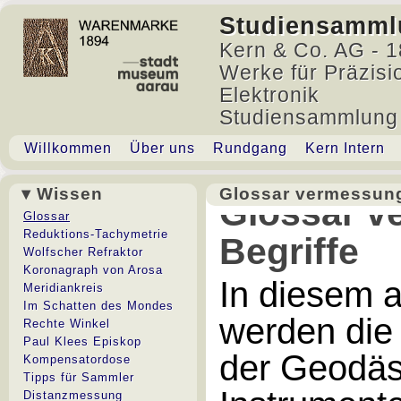
Studiensamml
Kern & Co. AG - 1
Werke für Präzisi
Elektronik
Studiensammlung
Willkommen
Über uns
Rundgang
Kern Intern
▾ Wissen
Glossar vermessung
Glossar v
Glossar
Reduktions-Tachymetrie
Begriffe
Wolfscher Refraktor
Koronagraph von Arosa
In diesem 
Meridiankreis
Im Schatten des Mondes
werden die
Rechte Winkel
Paul Klees Episkop
der Geodäs
Kompensatordose
Tipps für Sammler
Distanzmessung