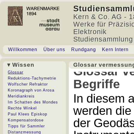
Studiensamml
Kern & Co. AG - 1
Werke für Präzisi
Elektronik
Studiensammlung
Willkommen
Über uns
Rundgang
Kern Intern
▾ Wissen
Glossar vermessung
Glossar v
Glossar
Reduktions-Tachymetrie
Begriffe
Wolfscher Refraktor
Koronagraph von Arosa
In diesem 
Meridiankreis
Im Schatten des Mondes
werden die
Rechte Winkel
Paul Klees Episkop
der Geodäs
Kompensatordose
Tipps für Sammler
Distanzmessung