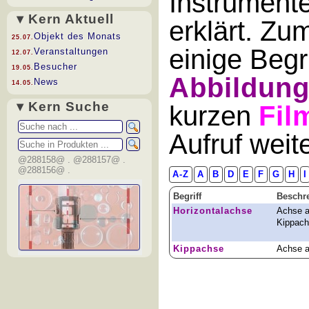
Instrument
▾ Kern Aktuell
erklärt. Zu
Objekt des Monats
25.07.
einige Begr
Veranstaltungen
12.07.
Besucher
19.05.
Abbildun
News
14.05.
▾ Kern Suche
kurzen
Fil
Aufruf wei
@288158@ . @288157@ .
@288156@ .
A-Z
A
B
D
E
F
G
H
I
Begriff
Beschr
Horizontalachse
Achse a
Kippac
Kippachse
Achse a