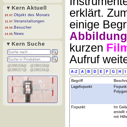
Instrument
▾ Kern Aktuell
erklärt. Zu
Objekt des Monats
25.07.
einige Begr
Veranstaltungen
12.07.
Besucher
19.05.
Abbildun
News
14.05.
▾ Kern Suche
kurzen
Fil
Aufruf wei
@288159@ . @288158@ .
@288157@ . @288156@ .
A-Z
A
B
D
E
F
G
H
I
Begriff
Beschr
Lagefixpunkt
Fixpunkt
Polygon
Fixpunkt
Im Gelä
erstellt
mit Hilf