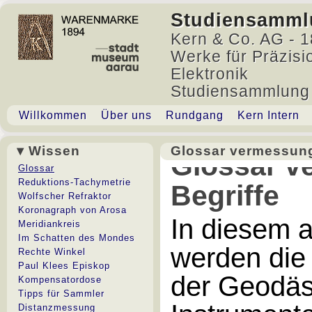
Studiensamml
Kern & Co. AG - 1
Werke für Präzisi
Elektronik
Studiensammlung
Willkommen
Über uns
Rundgang
Kern Intern
▾ Wissen
Glossar vermessung
Glossar v
Glossar
Reduktions-Tachymetrie
Begriffe
Wolfscher Refraktor
Koronagraph von Arosa
In diesem 
Meridiankreis
Im Schatten des Mondes
werden die
Rechte Winkel
Paul Klees Episkop
der Geodäs
Kompensatordose
Tipps für Sammler
Distanzmessung