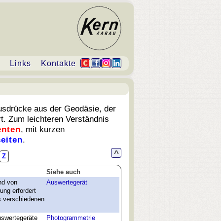
Links
Kontakte
usdrücke aus der Geodäsie, der
t. Zum leichteren Verständnis
nten
, mit kurzen
eiten
.
^
Z
Siehe auch
nd von
Auswertegerät
ung erfordert
s verschiedenen
uswertegeräte
Photogrammetrie