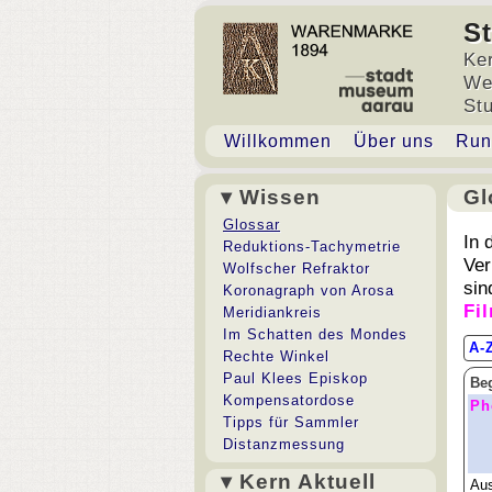
S
Ke
We
St
Willkommen
Über uns
Run
▾ Wissen
Gl
Gl
Glossar
In 
Reduktions-Tachymetrie
Ver
Wolfscher Refraktor
sin
Koronagraph von Arosa
Fi
Meridiankreis
Im Schatten des Mondes
A-
Rechte Winkel
Paul Klees Episkop
Beg
Kompensatordose
Ph
Tipps für Sammler
Distanzmessung
▾ Kern Aktuell
Aus