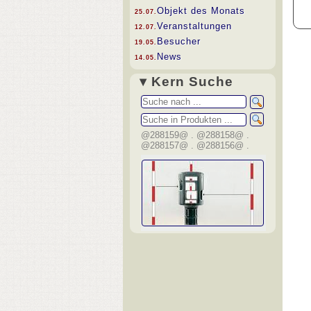
Objekt des Monats
25.07.
Veranstaltungen
12.07.
Besucher
19.05.
News
14.05.
▾ Kern Suche
@288159@ . @288158@ .
@288157@ . @288156@ .