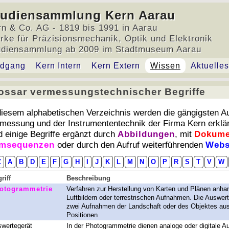
tudiensammlung Kern Aarau
rn & Co. AG - 1819 bis 1991 in Aarau
rke für Präzisionsmechanik, Optik und Elektronik
udiensammlung ab 2009 im Stadtmuseum Aarau
dgang
Kern Intern
Kern Extern
Wissen
Aktuelles
ossar vermessungstechnischer Begriffe
ossar vermessungstechnischer Begriffe
diesem alphabetischen Verzeichnis werden die gängigsten A
messung und der Instrumententechnik der Firma Kern erklär
d einige Begriffe ergänzt durch
Abbildungen
, mit
Dokume
lmsequenzen
oder durch den Aufruf weiterführenden
Webs
Z
A
B
D
E
F
G
H
I
J
K
L
M
N
O
P
R
S
T
V
W
riff
Beschreibung
otogrammetrie
Verfahren zur Herstellung von Karten und Plänen anha
Luftbildern oder terrestrischen Aufnahmen. Die Auswert
zwei Aufnahmen der Landschaft oder des Objektes au
Positionen
wertegerät
In der Photogrammetrie dienen analoge oder digitale A