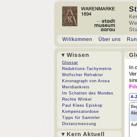
S
Ke
We
St
Willkommen
Über uns
Run
▾ Wissen
Gl
Gl
Glossar
In 
Reduktions-Tachymetrie
Ver
Wolfscher Refraktor
sin
Koronagraph von Arosa
Fi
Meridiankreis
Im Schatten des Mondes
A-
Rechte Winkel
Paul Klees Episkop
Beg
Kompensatordose
Ab
Tipps für Sammler
Distanzmessung
Au
▾ Kern Aktuell