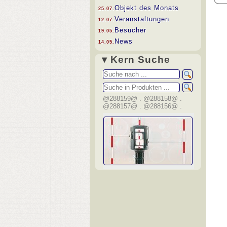
Objekt des Monats
25.07.
Veranstaltungen
12.07.
Besucher
19.05.
News
14.05.
▾ Kern Suche
@288159@ . @288158@ .
@288157@ . @288156@ .