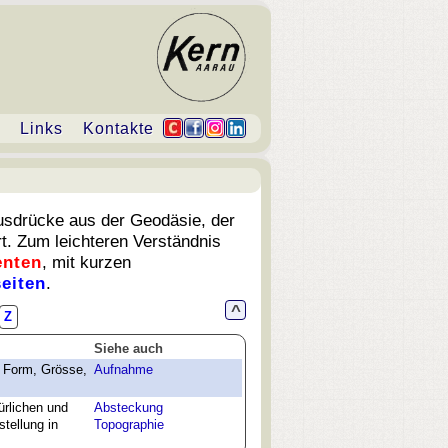
Links
Kontakte
usdrücke aus der Geodäsie, der
t. Zum leichteren Verständnis
nten
, mit kurzen
eiten
.
^
Z
Siehe auch
n Form, Grösse,
Aufnahme
ürlichen und
Absteckung
tellung in
Topographie