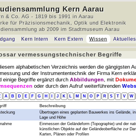
tudiensammlung Kern Aarau
rn & Co. AG - 1819 bis 1991 in Aarau
rke für Präzisionsmechanik, Optik und Elektronik
udiensammlung ab 2009 im Stadtmuseum Aarau
dgang
Kern Intern
Kern Extern
Wissen
Aktuelles
ossar vermessungstechnischer Begriffe
ossar vermessungstechnischer Begriffe
diesem alphabetischen Verzeichnis werden die gängigsten A
messung und der Instrumententechnik der Firma Kern erklär
d einige Begriffe ergänzt durch
Abbildungen
, mit
Dokume
lmsequenzen
oder durch den Aufruf weiterführenden
Webs
Z
A
B
D
E
F
G
H
I
J
K
L
M
N
O
P
R
S
T
V
W
riff
Beschreibung
steckung
Übertragen eines geplanten Bauwerkes ins Gelände, i
Lage und Höhe
fnahme
Einmessen der Geländeform (Topographie) und der nat
künstlichen Objekte auf der Geländeoberfläche zur Dars
Karten, Plänen oder Profilen