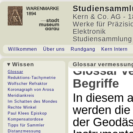
Studiensamml
Kern & Co. AG - 1
Werke für Präzisi
Elektronik
Studiensammlung
Willkommen
Über uns
Rundgang
Kern Intern
▾ Wissen
Glossar vermessung
Glossar v
Glossar
Reduktions-Tachymetrie
Begriffe
Wolfscher Refraktor
Koronagraph von Arosa
In diesem 
Meridiankreis
Im Schatten des Mondes
werden die
Rechte Winkel
Paul Klees Episkop
der Geodäs
Kompensatordose
Tipps für Sammler
Distanzmessung