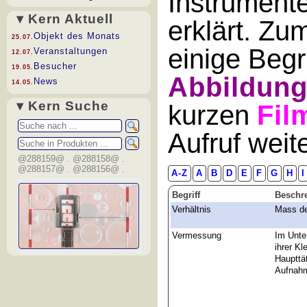
Instrument
▾ Kern Aktuell
erklärt. Zu
Objekt des Monats
25.07.
einige Begr
Veranstaltungen
12.07.
Besucher
19.05.
Abbildun
News
14.05.
▾ Kern Suche
kurzen
Fil
Aufruf wei
@288159@ . @288158@ .
@288157@ . @288156@ .
A-Z
A
B
D
E
F
G
H
I
Begriff
Beschr
Verhältnis
Mass de
Vermessung
Im Unte
ihrer Kl
Haupttä
Aufnahm