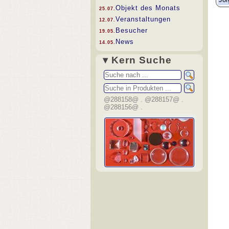
Objekt des Monats
25.07.
Veranstaltungen
12.07.
Besucher
19.05.
News
14.05.
▾ Kern Suche
@288158@ . @288157@ .
@288156@ .