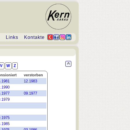
Links
Kontakte
^
V
W
Z
nsioniert
verstorben
6.1981
12.1983
2.1990
6.1977
09.1977
9.1979
9.1975
3.1985
3.1975
03.1986