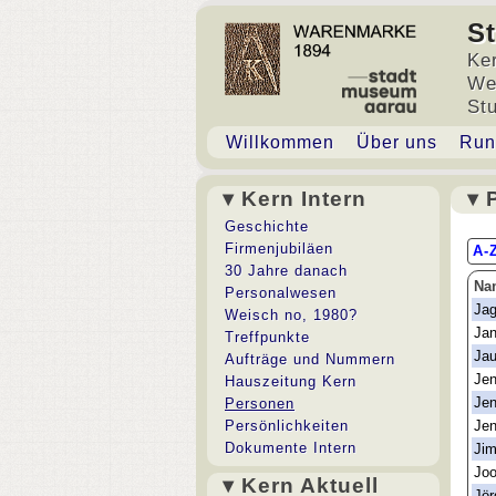
S
Ke
We
St
Willkommen
Über uns
Run
▾ Kern Intern
▾ 
▸ 
Geschichte
Firmenjubiläen
A-
30 Jahre danach
Na
Personalwesen
Jag
Weisch no, 1980?
Ja
Treffpunkte
Jau
Aufträge und Nummern
Jen
Hauszeitung Kern
Jen
Personen
Persönlichkeiten
Jen
Dokumente Intern
Ji
Jo
▾ Kern Aktuell
Jör