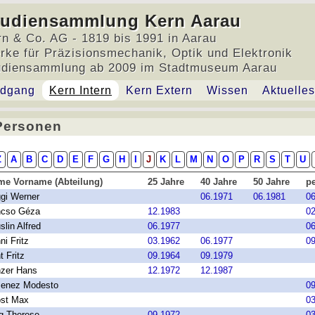
tudiensammlung Kern Aarau
rn & Co. AG - 1819 bis 1991 in Aarau
rke für Präzisionsmechanik, Optik und Elektronik
udiensammlung ab 2009 im Stadtmuseum Aarau
dgang
Kern Intern
Kern Extern
Wissen
Aktuelles
Personen
Personen
Z
A
B
C
D
E
F
G
H
I
J
K
L
M
N
O
P
R
S
T
U
me Vorname (Abteilung)
25 Jahre
40 Jahre
50 Jahre
pe
gi Werner
06.1971
06.1981
0
ncso Géza
12.1983
0
slin Alfred
06.1977
0
ni Fritz
03.1962
06.1977
0
t Fritz
09.1964
09.1979
zer Hans
12.1972
12.1987
menez Modesto
0
ost Max
0
g Therese
09.1972
0